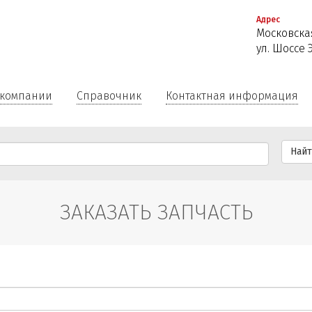
Перейти
Адрес
к
Московская
основному
ул. Шоссе 
содержанию
 компании
Справочник
Контактная информация
Най
ЗАКАЗАТЬ ЗАПЧАСТЬ