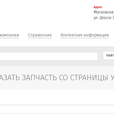
Перейти
Адрес
к
Московская
основному
ул. Шоссе 
содержанию
 компании
Справочник
Контактная информация
Най
АЗАТЬ ЗАПЧАСТЬ СО СТРАНИЦЫ 