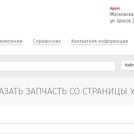
Перейти
Адрес
к
Московская
основному
ул. Шоссе 
содержанию
 компании
Справочник
Контактная информация
Най
АЗАТЬ ЗАПЧАСТЬ СО СТРАНИЦЫ 