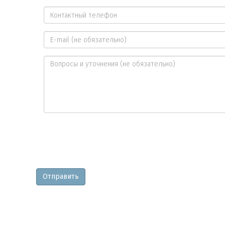
Ваше
имя
Контактный
*
телефон
E-
*
mail
Вопросы
и
уточнения
Отправить