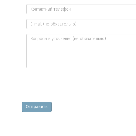
Ваше
имя
Контактный
*
телефон
E-
*
mail
Вопросы
и
уточнения
Отправить