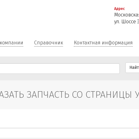
Перейти
Адрес
к
Московская
основному
ул. Шоссе 
содержанию
 компании
Справочник
Контактная информация
Най
АЗАТЬ ЗАПЧАСТЬ СО СТРАНИЦЫ 