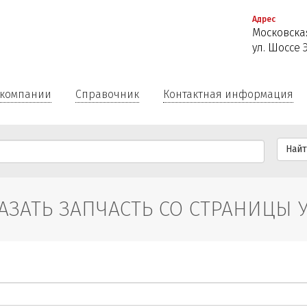
Перейти
Адрес
к
Московская
основному
ул. Шоссе 
содержанию
 компании
Справочник
Контактная информация
Най
АЗАТЬ ЗАПЧАСТЬ СО СТРАНИЦЫ 