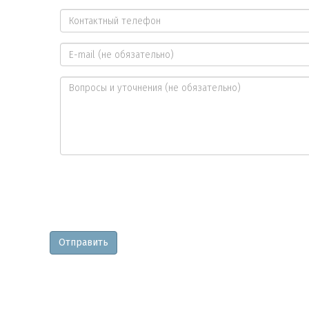
Ваше
имя
Контактный
*
телефон
E-
*
mail
Вопросы
и
уточнения
Отправить