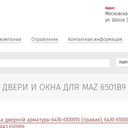
Перейти
Адрес
к
Московская
основному
ул. Шоссе 
содержанию
 компании
Справочник
Контактная информация
Най
ДВЕРИ И ОКНА ДЛЯ MAZ 6501B9
а дверной арматуры 6430-6100010 (правая), 6430-61000
МАЗ 6501B9