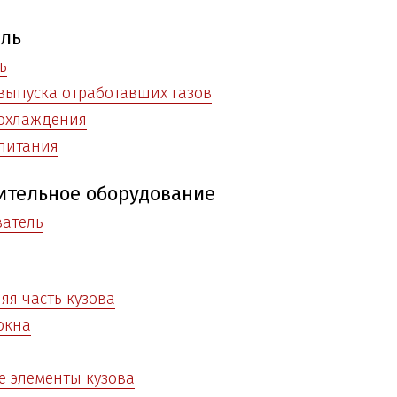
ель
ь
выпуска отработавших газов
 охлаждения
питания
ительное оборудование
ватель
яя часть кузова
окна
 элементы кузова