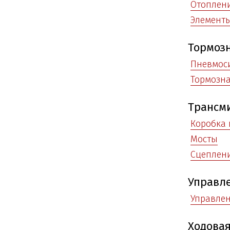
Отоплени
Элемент
Тормозн
Пневмос
Тормозна
Трансм
Коробка 
Мосты
Сцеплен
Управл
Управле
Ходовая