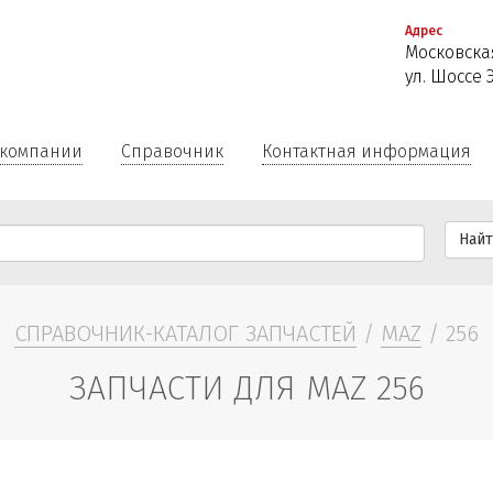
Перейти
Адрес
к
Московская
основному
ул. Шоссе 
содержанию
 компании
Справочник
Контактная информация
Най
СПРАВОЧНИК-КАТАЛОГ ЗАПЧАСТЕЙ
/
MAZ
/ 256
ЗАПЧАСТИ ДЛЯ MAZ 256