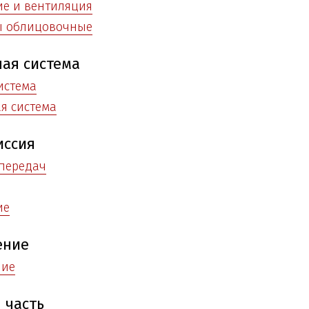
е и вентиляция
ы облицовочные
ая система
истема
я система
иссия
передач
ие
ение
ние
 часть