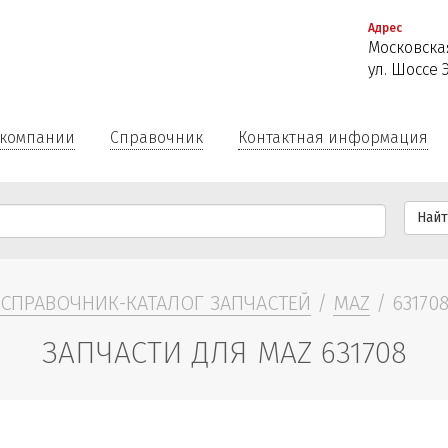
Перейти
Адрес
к
Московская
основному
ул. Шоссе 
содержанию
 компании
Справочник
Контактная информация
Най
СПРАВОЧНИК-КАТАЛОГ ЗАПЧАСТЕЙ
/
MAZ
/ 63170
ЗАПЧАСТИ ДЛЯ MAZ 631708