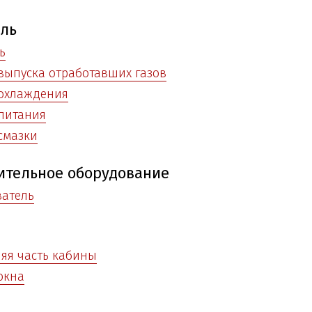
ель
ь
выпуска отработавших газов
 охлаждения
питания
смазки
ительное оборудование
ватель
яя часть кабины
окна