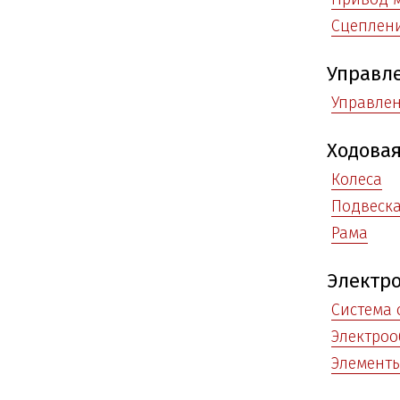
Сцеплен
Управл
Управле
Ходовая
Колеса
Подвеск
Рама
Электр
Система
Электроо
Элемент