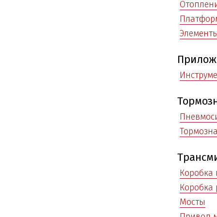
Отоплени
Платфор
Элемент
Прилож
Инструм
Тормозн
Пневмос
Тормозна
Трансм
Коробка 
Коробка 
Мосты
Привод 