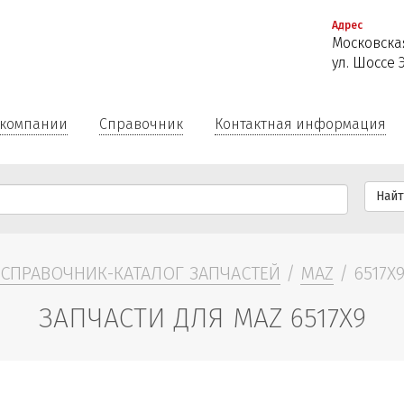
Перейти
Адрес
к
Московская
основному
ул. Шоссе 
содержанию
 компании
Справочник
Контактная информация
Най
СПРАВОЧНИК-КАТАЛОГ ЗАПЧАСТЕЙ
/
MAZ
/ 6517X
ЗАПЧАСТИ ДЛЯ MAZ 6517X9