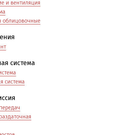
е и вентиляция
ма
ы облицовочные
ения
ент
ая система
истема
я система
иссия
передач
раздаточная
мостов