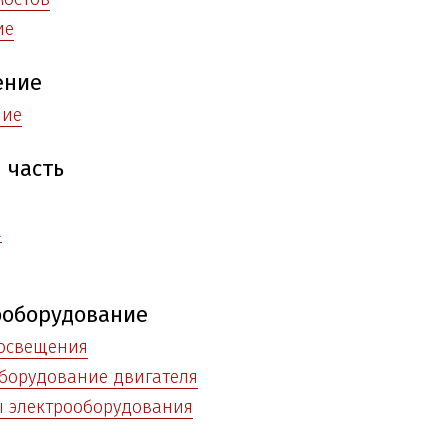
ие
ение
ние
 часть
а
ооборудование
 освещения
борудование двигателя
ы электрооборудования