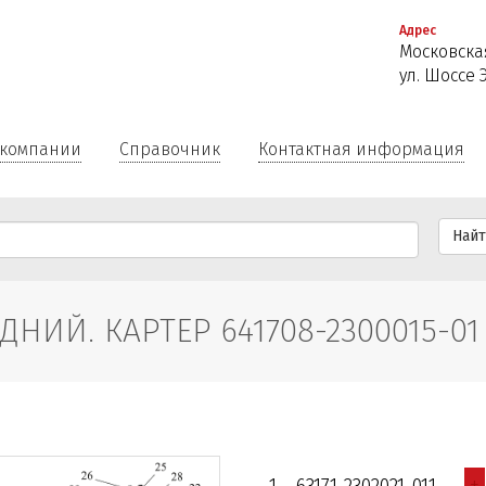
Перейти
Адрес
к
Московская
основному
ул. Шоссе 
содержанию
 компании
Справочник
Контактная информация
Най
НИЙ. КАРТЕР 641708-2300015-01
+
1
63171-2302021-011