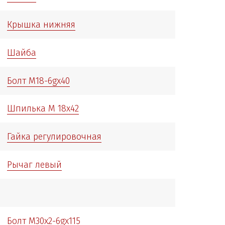
Крышка нижняя
Шайба
Болт М18-6gx40
Шпилька М 18х42
Гайка регулировочная
Рычаг левый
Болт М30х2-6gx115