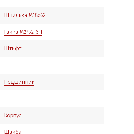
Шпилька М18х62
Гайка М24х2-6Н
Штифт
Подшипник
Корпус
Шайба