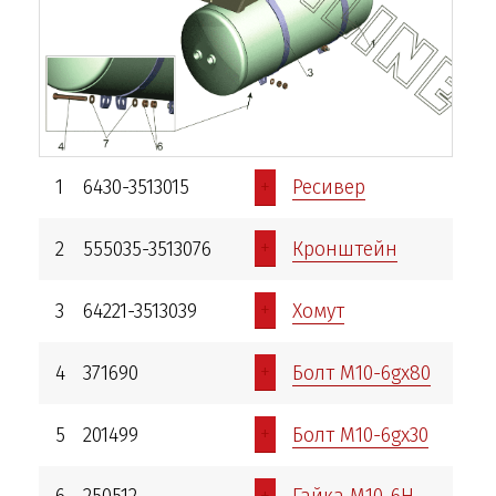
+
1
6430-3513015
Ресивер
+
2
555035-3513076
Кронштейн
+
3
64221-3513039
Хомут
+
4
371690
Болт М10-6gх80
+
5
201499
Болт М10-6gх30
+