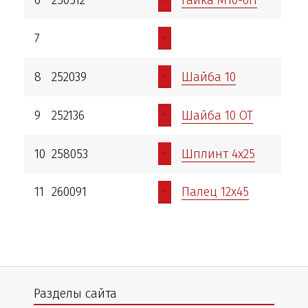
6
250512
Гайка М10-6Н
+
7
+
8
252039
Шайба 10
+
9
252136
Шайба 10 ОТ
+
10
258053
Шплинт 4х25
+
11
260091
Палец 12х45
Разделы сайта