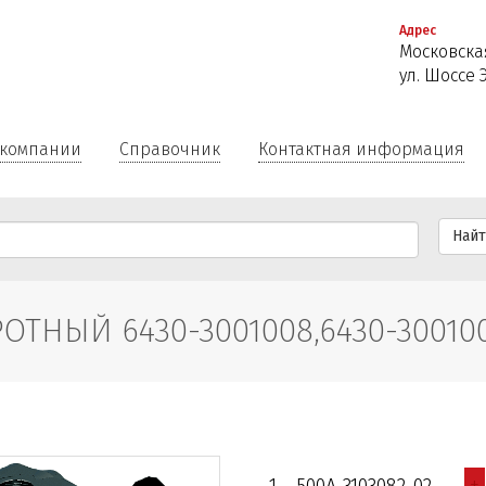
Перейти
Адрес
к
Московская
основному
ул. Шоссе 
содержанию
 компании
Справочник
Контактная информация
Най
ТНЫЙ 6430-3001008,6430-30010
+
1
500A-3103082-02