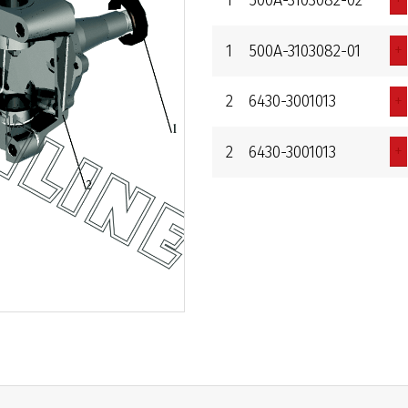
+
1
500A-3103082-01
+
2
6430-3001013
+
2
6430-3001013