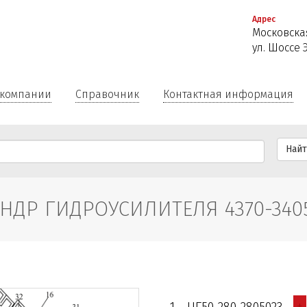
Перейти
Адрес
к
Московская
основному
ул. Шоссе 
содержанию
 компании
Справочник
Контактная информация
Най
ДР ГИДРОУСИЛИТЕЛЯ 4370-34050
+
1
ЦГ50-280-2805023