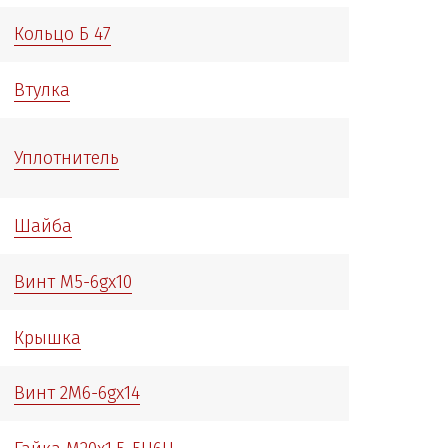
Кольцо Б 47
Втулка
Уплотнитель
Шайба
Винт М5-6gх10
Крышка
Винт 2М6-6gх14