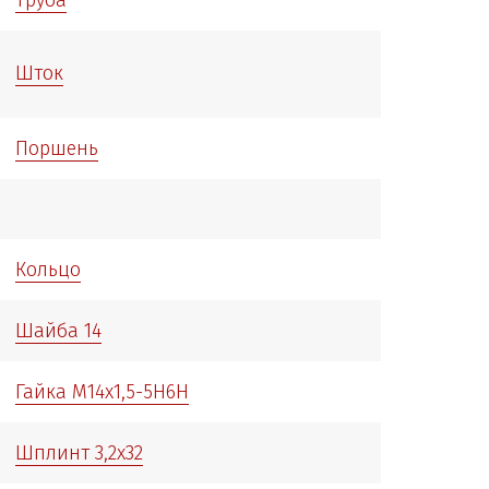
Шток
Поршень
Кольцо
Шайба 14
Гайка М14х1,5-5Н6Н
Шплинт 3,2х32