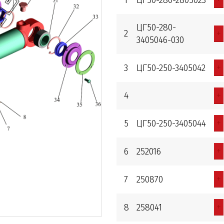
ЦГ50-280-
+
2
3405046-030
+
3
ЦГ50-250-3405042
+
4
+
5
ЦГ50-250-3405044
+
6
252016
+
7
250870
+
8
258041