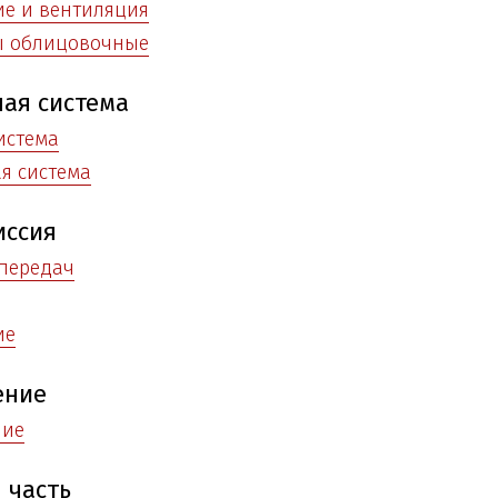
е и вентиляция
ы облицовочные
ая система
истема
я система
иссия
передач
ие
ение
ние
 часть