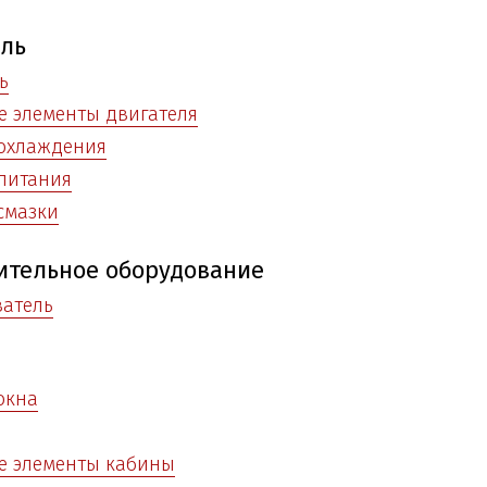
ель
ь
 элементы двигателя
 охлаждения
питания
смазки
ительное оборудование
ватель
окна
е элементы кабины