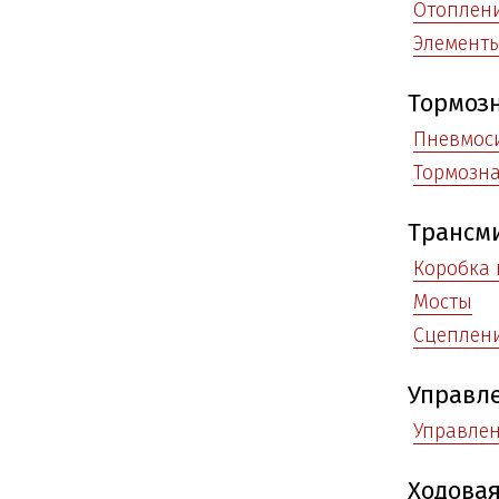
Отоплени
Элемент
Тормозн
Пневмос
Тормозна
Трансм
Коробка 
Мосты
Сцеплен
Управл
Управле
Ходовая