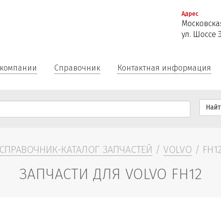
Перейти
Адрес
к
Московская
основному
ул. Шоссе 
содержанию
 компании
Справочник
Контактная информация
Най
СПРАВОЧНИК-КАТАЛОГ ЗАПЧАСТЕЙ
/
VOLVO
/ FH1
ЗАПЧАСТИ ДЛЯ VOLVO FH12