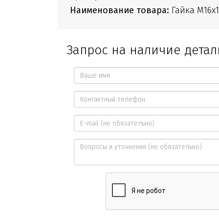
Наименование товара:
Гайка M16x1
Запрос на наличие детал
Ваше
имя
Контактный
*
телефон
E-
*
mail
Вопросы
и
уточнения