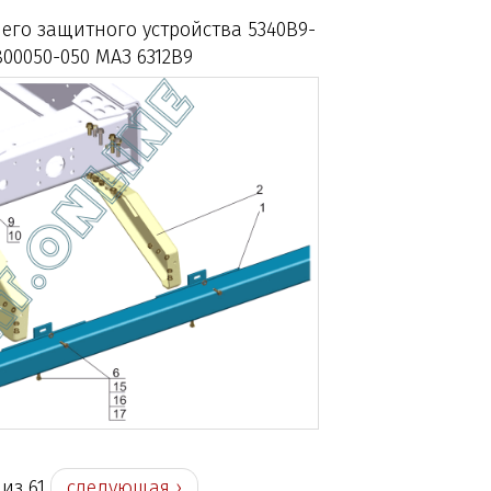
его защитного устройства 5340В9-
800050-050 МАЗ 6312В9
 из 61
следующая ›