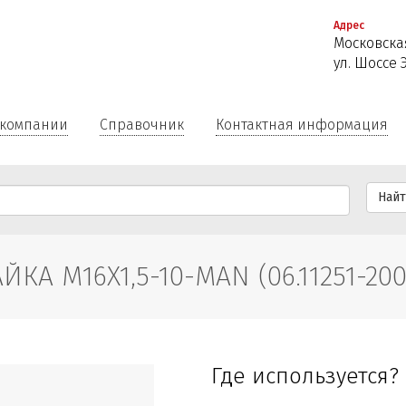
Перейти
Адрес
к
Московская
основному
ул. Шоссе 
содержанию
 компании
Справочник
Контактная информация
Най
АЙКА M16X1,5-10-MAN (06.11251-200
Где используется?