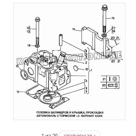
1 из 20
следующая ›