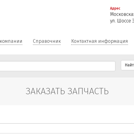
Перейти
Адрес
к
Московская
основному
ул. Шоссе 
содержанию
 компании
Справочник
Контактная информация
Най
ЗАКАЗАТЬ ЗАПЧАСТЬ