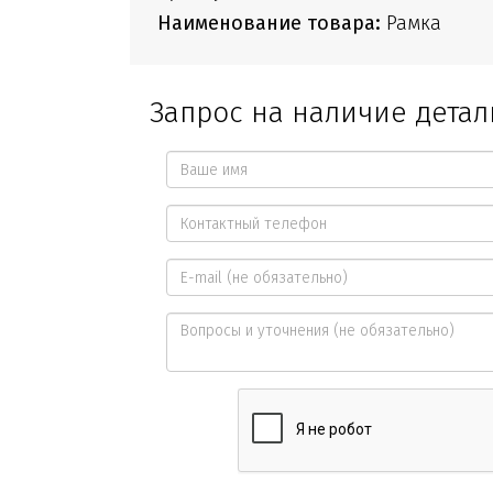
Наименование товара:
Рамка
Запрос на наличие детал
Ваше
имя
Контактный
*
телефон
E-
*
mail
Вопросы
и
уточнения