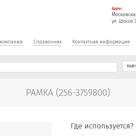
Перейти
Адрес
к
Московская
основному
ул. Шоссе 
содержанию
 компании
Справочник
Контактная информация
Най
РАМКА (256-3759800)
Где используется?