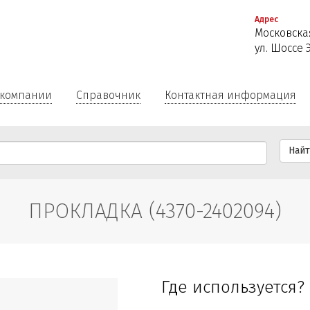
Перейти
Адрес
к
Московская
основному
ул. Шоссе 
содержанию
 компании
Справочник
Контактная информация
Най
ПРОКЛАДКА (4370-2402094)
Где используется?