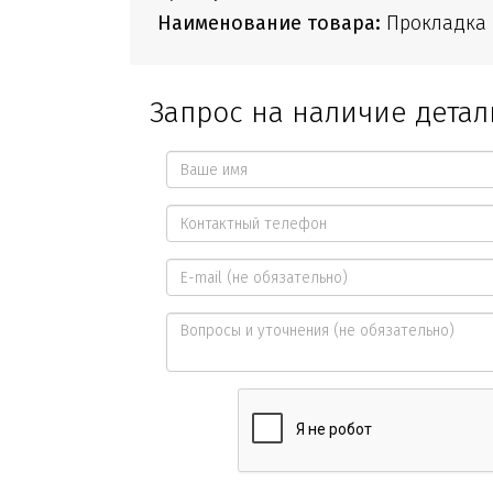
Наименование товара:
Прокладка
Запрос на наличие детал
Ваше
имя
Контактный
*
телефон
E-
*
mail
Вопросы
и
уточнения