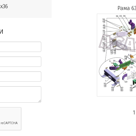
x36
Рама 63
и
1