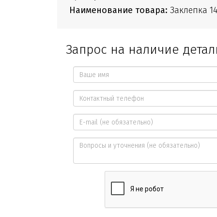
Наименование товара:
Заклепка 14
Запрос на наличие детал
Ваше
имя
Контактный
*
телефон
E-
*
mail
Вопросы
и
уточнения