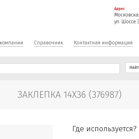
Перейти
Адрес
к
Московская
основному
ул. Шоссе 
содержанию
 компании
Справочник
Контактная информация
Най
ЗАКЛЕПКА 14X36 (376987)
Где используется?