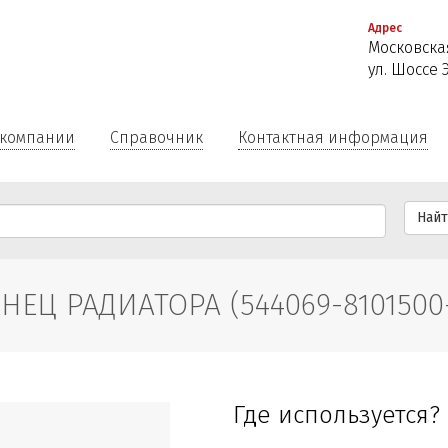
Перейти
Адрес
к
Московская
основному
ул. Шоссе 
содержанию
 компании
Справочник
Контактная информация
Най
НЕЦ РАДИАТОРА (544069-8101500-
Где используется?