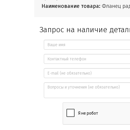
Наименование товара:
Фланец ра
Запрос на наличие детал
Ваше
имя
Контактный
*
телефон
E-
*
mail
Вопросы
и
уточнения