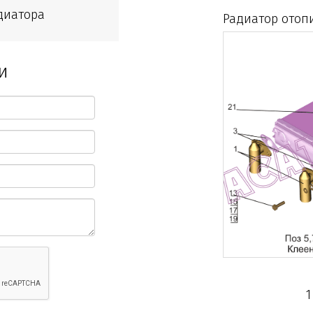
диатора
Радиатор отопи
и
1