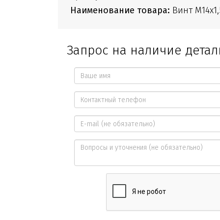
Наименование товара:
Винт М14х1,
Запрос на наличие детал
Ваше
имя
Контактный
*
телефон
E-
*
mail
Вопросы
и
уточнения