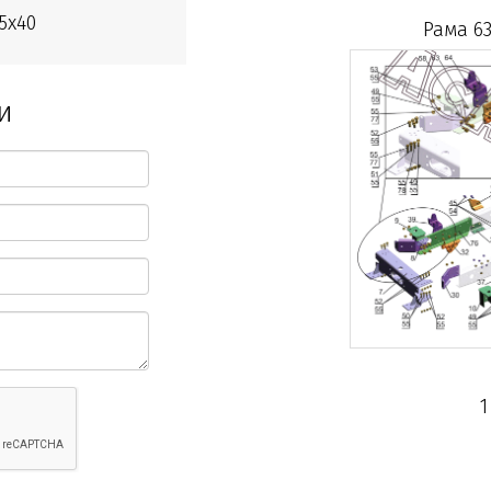
5х40
Рама 63
и
1