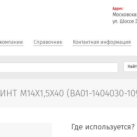
Перейти
Адрес
к
Московская
основному
ул. Шоссе 
содержанию
 компании
Справочник
Контактная информация
Най
ИНТ М14Х1,5Х40 (ВА01-1404030-10
Где используется?