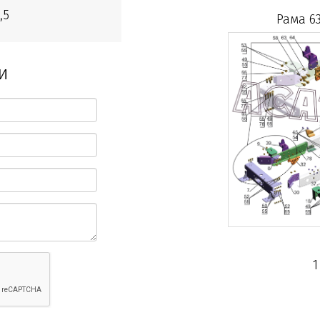
,5
Рама 63
и
1