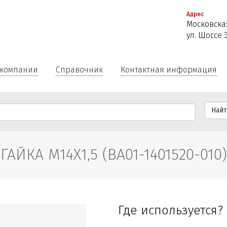
Перейти
Адрес
к
Московская
основному
ул. Шоссе 
содержанию
 компании
Справочник
Контактная информация
Най
ГАЙКА М14Х1,5 (ВА01-1401520-010)
Где используется?