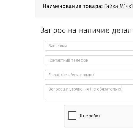
Наименование товара:
Гайка М14х1
Запрос на наличие детал
Ваше
имя
Контактный
*
телефон
E-
*
mail
Вопросы
и
уточнения