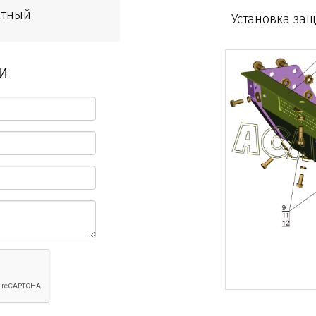
итный
Установка защ
и