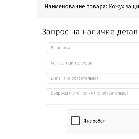
Наименование товара:
Кожух защ
Запрос на наличие детал
Ваше
имя
Контактный
*
телефон
E-
*
mail
Вопросы
и
уточнения