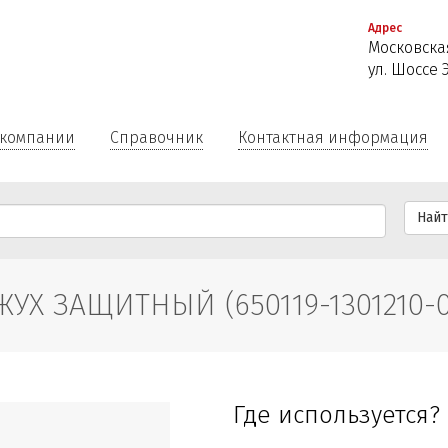
Перейти
Адрес
к
Московская
основному
ул. Шоссе 
содержанию
 компании
Справочник
Контактная информация
Най
ЖУХ ЗАЩИТНЫЙ (650119-1301210-0
Где используется?