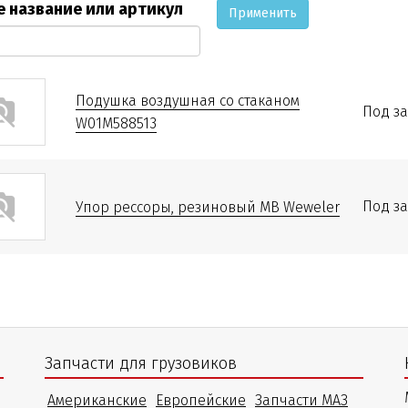
 название или артикул
Применить
Подушка воздушная со стаканом
Под за
W01M588513
Под за
Упор рессоры, резиновый MB Weweler
Запчасти для грузовиков
Американские
Европейские
Запчасти МАЗ