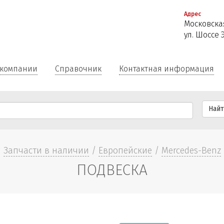
Перейти
Адрес
к
Московская
основному
ул. Шоссе 
содержанию
 компании
Справочник
Контактная информация
Най
Запчасти в наличии
/
Европейские
/
Mercedes-Benz
ПОДВЕСКА