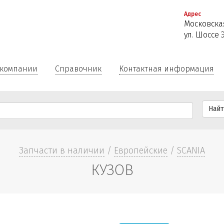
Перейти
Адрес
к
Московская
основному
ул. Шоссе 
содержанию
 компании
Справочник
Контактная информация
Най
Запчасти в наличии
/
Европейские
/
SCANIA
КУЗОВ