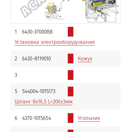
+
1
6430-3700088
Установка электрооборудования
+
2
6430-8119010
Кожух
+
3
+
5
544004-1015173
Шланг 8х16,5 L=200±3мм
+
6
4370-1015654
Угольник