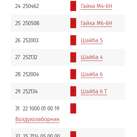
+
24
250462
Гайка М4-6Н
+
25
250508
Гайка М6-6Н
+
26
252003
Шайба 5
+
27
252132
Шайба 4
+
28
252004
Шайба 6
+
29
252134
Шайба 6 Т
+
31
22 1000 01 00 19
Воздухозаборник
+
32
25 2114 05 00 00