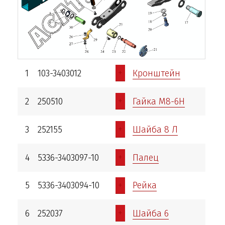
+
1
103-3403012
Кронштейн
+
2
250510
Гайка М8-6Н
+
3
252155
Шайба 8 Л
+
4
5336-3403097-10
Палец
+
5
5336-3403094-10
Рейка
+
6
252037
Шайба 6