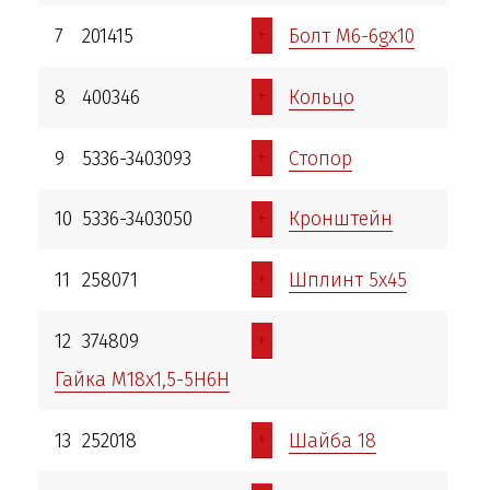
+
7
201415
Болт М6-6gх10
+
8
400346
Кольцо
+
9
5336-3403093
Стопор
+
10
5336-3403050
Кронштейн
+
11
258071
Шплинт 5х45
+
12
374809
Гайка М18х1,5-5Н6Н
+
13
252018
Шайба 18