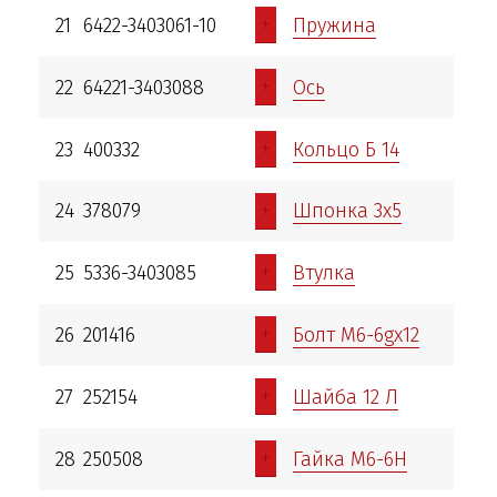
+
21
6422-3403061-10
Пружина
+
22
64221-3403088
Ось
+
23
400332
Кольцо Б 14
+
24
378079
Шпонка 3х5
+
25
5336-3403085
Втулка
+
26
201416
Болт М6-6gх12
+
27
252154
Шайба 12 Л
+
28
250508
Гайка М6-6Н