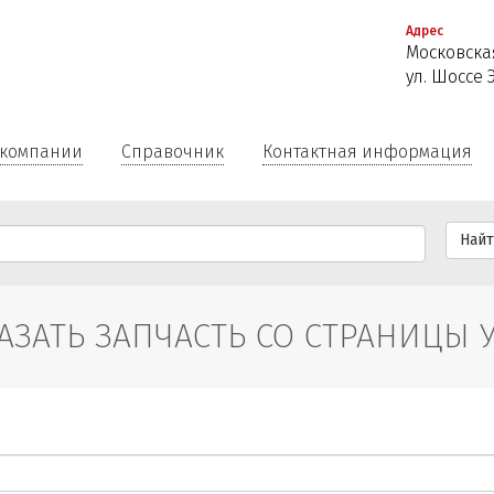
Перейти
Адрес
к
Московская
основному
ул. Шоссе 
содержанию
 компании
Справочник
Контактная информация
Най
АЗАТЬ ЗАПЧАСТЬ СО СТРАНИЦЫ 