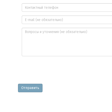
Ваше
имя
Контактный
*
телефон
E-
*
mail
Вопросы
и
уточнения
Отправить