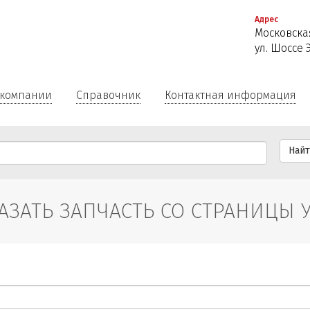
Перейти
Адрес
к
Московская
основному
ул. Шоссе 
содержанию
 компании
Справочник
Контактная информация
Най
АЗАТЬ ЗАПЧАСТЬ СО СТРАНИЦЫ 