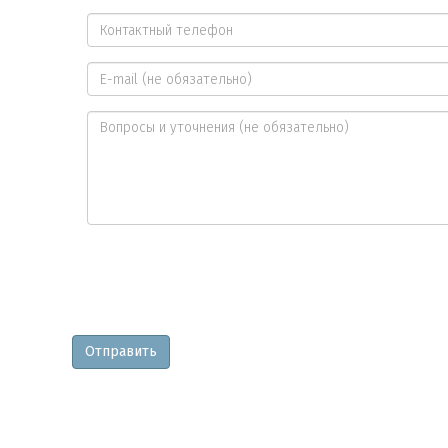
Ваше
имя
Контактный
*
телефон
E-
*
mail
Вопросы
и
уточнения
Отправить