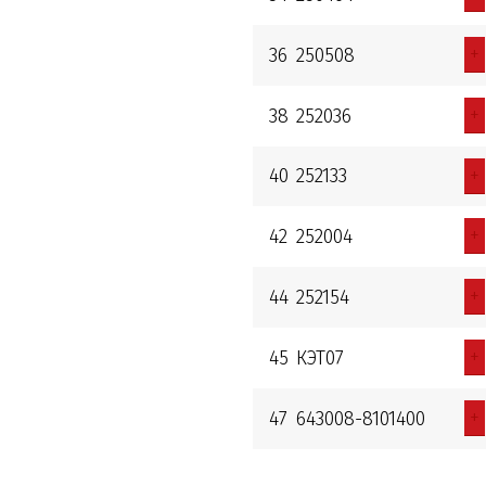
+
36
250508
+
38
252036
+
40
252133
+
42
252004
+
44
252154
+
45
КЭТ07
+
47
643008-8101400