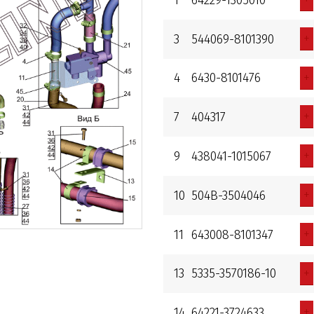
+
3
544069-8101390
+
4
6430-8101476
+
7
404317
+
9
438041-1015067
+
10
504B-3504046
+
11
643008-8101347
+
13
5335-3570186-10
+
14
64221-3724633