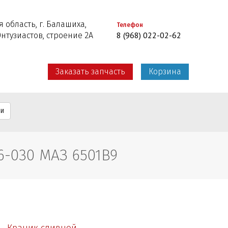
 область, г. Балашиха,
Телефон
8 (968) 022-02-62
Энтузиастов, строение 2А
Заказать запчасть
Корзина
ти
-030 МАЗ 6501B9
Краник сливной