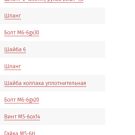
Шланг
Болт М6-6gх30
Шайба 6
Шланг
Шайба колпака уплотнительная
Болт М6-6gх20
Винт М5-6ох14
Гайка М5-6Н