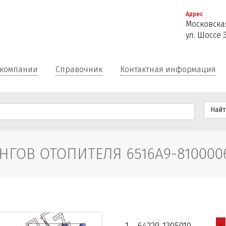
Перейти
Адрес
к
Московская
основному
ул. Шоссе 
содержанию
 компании
Справочник
Контактная информация
Най
ГОВ ОТОПИТЕЛЯ 6516A9-8100006
+
1
64229-1305010