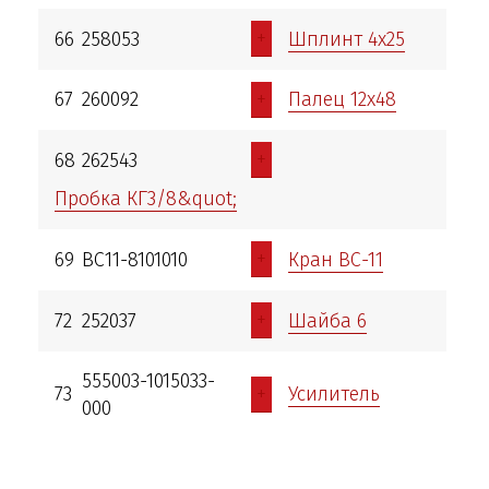
+
66
258053
Шплинт 4х25
+
67
260092
Палец 12х48
+
68
262543
Пробка КГ3/8&quot;
+
69
ВС11-8101010
Кран ВС-11
+
72
252037
Шайба 6
555003-1015033-
+
73
Усилитель
000