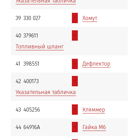
Указательная табличка
+
39
330 027
Хомут
+
40
379611
Топливный шланг
+
41
398551
Дефлектор
+
42
400173
Указательная табличка
+
43
405256
Кляммер
+
44
64916А
Гайка М6