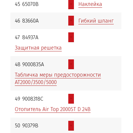
+
45
65070В
Наклейка
+
46
83660А
Гибкий шланг
+
47
84937А
Защитная решетка
+
48
9000835А
Табличка меры предосторожности
АТ2000/3500/5000
+
49
9008318С
Отопитель Air Top 2000ST D 24В
+
50
90379В