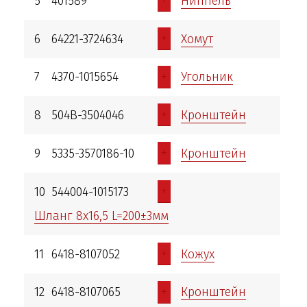
+
5
401589
Ниппель
+
6
64221-3724634
Хомут
+
7
4370-1015654
Угольник
+
8
504В-3504046
Кронштейн
+
9
5335-3570186-10
Кронштейн
+
10
544004-1015173
Шланг 8х16,5 L=200±3мм
+
11
6418-8107052
Кожух
+
12
6418-8107065
Кронштейн