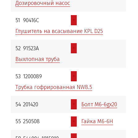
Дозировочный насос
+
51
90416С
Глушитель на всасывание KPL D25
+
52
91523A
Выхлопная труба
+
53
1200089
Трубка гофрированная NW8.5
+
54
201420
Болт М6-6gх20
+
55
250508
Гайка М6-6Н