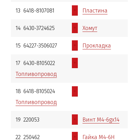
+
13
6418-8107081
Пластина
+
14
6430-3724625
Хомут
+
15
64227-3506027
Прокладка
+
17
6430-8105022
Топливопровод
+
18
6418-8105024
Топливопровод
+
19
220053
Винт М4-6gх14
+
22
250462
Гайка М4-6Н