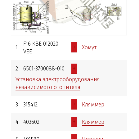
F16 KBE 012020
+
1
Хомут
VEE
+
2
6501-3700088-010
Установка электрооборудования
независимого отопителя
+
3
315412
Кляммер
+
4
403602
Кляммер