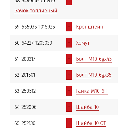
+
58
544004-1015910
Бачок топливный
+
59
555035-1015926
Кронштейн
+
60
64227-1203030
Хомут
+
61
200317
Болт М10-6gх45
+
62
201501
Болт М10-6gх35
+
63
250512
Гайка М10-6Н
+
64
252006
Шайба 10
+
65
252136
Шайба 10 ОТ