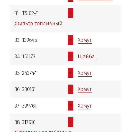
+
31
TS 02-T
Фильтр топливный
+
33
139645
Хомут
+
34
151173
Шайба
+
35
243744
Хомут
+
36
300101
Хомут
+
37
309761
Хомут
+
38
317616